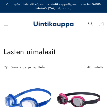
Ohita ja
Voit myös tilata sähköpostilla uintikauppa@gmail.com tai 0400-
siirry
546646 (WA, txt, soitto)
sisältöön
Ostoskor
Kokoelma:
Lasten uimalasit
Suodatus ja lajittelu
40 tuotetta