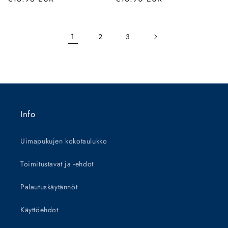
1
2
3
Info
Uimapukujen kokotaulukko
Toimitustavat ja -ehdot
Palautuskäytännöt
Käyttöehdot