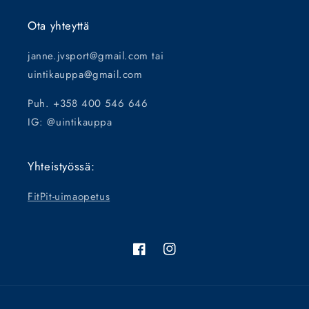
Ota yhteyttä
janne.jvsport@gmail.com tai
uintikauppa@gmail.com
Puh. +358 400 546 646
IG: @uintikauppa
Yhteistyössä:
FitPit-uimaopetus
Facebook
Instagram