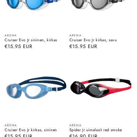
Myyjä:
Myyjä:
ARENA
ARENA
Cruiser Evo Jr sininen, kirkas
Cruiser Evo Jr kirkas, savu
Normaalihinta
€15.95 EUR
Normaalihinta
€15.95 EUR
Myyjä:
Myyjä:
ARENA
ARENA
Cruiser Evo Jr kirkas, sininen
Spider Jr uimalasit red smoke
Normaalihinta
€15.95 EUR
Normaalihinta
€16.90 EUR