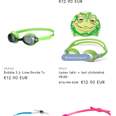
Normaalihinta
€12.90 EUR
Alennusmyynti
Myyjä:
Myyjä:
ARENA
HEAD
Bubble 3 Jr Lime-Smoke Tu
Lasten lakki + lasit yhdistelmä
HEAD
Normaalihinta
€12.90 EUR
Normaalihinta
Myyntihinta
€12.90 EUR
€16.90 EUR