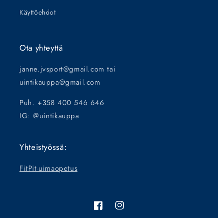
Käyttöehdot
Ota yhteyttä
janne.jvsport@gmail.com tai
uintikauppa@gmail.com
Puh. +358 400 546 646
IG: @uintikauppa
Yhteistyössä:
FitPit-uimaopetus
Facebook
Instagram