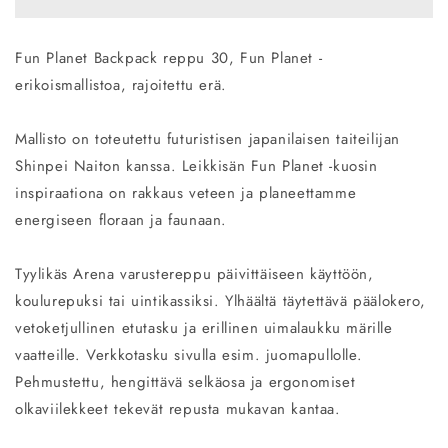
30
30
määrää
määrää
Fun Planet Backpack reppu 30, Fun Planet -
erikoismallistoa, rajoitettu erä.
Mallisto on toteutettu futuristisen japanilaisen taiteilijan
Shinpei Naiton kanssa. Leikkisän Fun Planet -kuosin
inspiraationa on rakkaus veteen ja planeettamme
energiseen floraan ja faunaan.
Tyylikäs Arena varustereppu päivittäiseen käyttöön,
koulurepuksi tai uintikassiksi. Ylhäältä täytettävä päälokero,
vetoketjullinen etutasku ja erillinen uimalaukku märille
vaatteille. Verkkotasku sivulla esim. juomapullolle.
Pehmustettu, hengittävä selkäosa ja ergonomiset
olkaviilekkeet tekevät repusta mukavan kantaa.