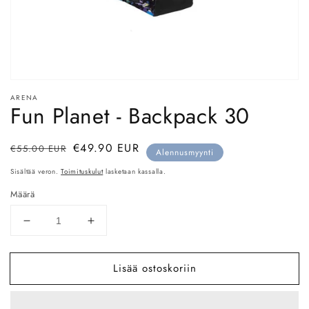
Avaa
aineisto
ARENA
1
Fun Planet - Backpack 30
modaalisessa
ikkunassa
Normaalihinta
Myyntihinta
€49.90 EUR
€55.00 EUR
Alennusmyynti
Sisältää veron.
Toimituskulut
lasketaan kassalla.
Määrä
Vähennä
Lisää
tuotteen
tuotteen
Fun
Fun
Lisää ostoskoriin
Planet
Planet
-
-
Backpack
Backpack