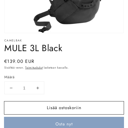
Avaa
aineisto
CAMELBAK
1
MULE 3L Black
modaalisessa
ikkunassa
Normaalihinta
€139.00 EUR
Sisältää veron.
Toimituskulut
lasketaan kassalla.
Määrä
Vähennä
Lisää
tuotteen
tuotteen
MULE
MULE
Lisää ostoskoriin
3L
3L
Black
Black
määrää
määrää
Osta nyt