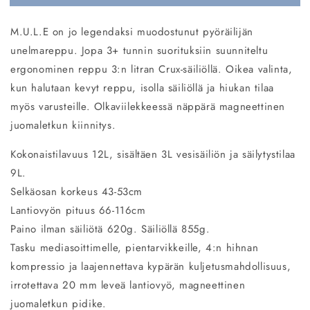
M.U.L.E on jo legendaksi muodostunut pyöräilijän
unelmareppu. Jopa 3+ tunnin suorituksiin suunniteltu
ergonominen reppu 3:n litran Crux-säiliöllä. Oikea valinta,
kun halutaan kevyt reppu, isolla säiliöllä ja hiukan tilaa
myös varusteille. Olkaviilekkeessä näppärä magneettinen
juomaletkun kiinnitys.
Kokonaistilavuus 12L, sisältäen 3L vesisäiliön ja säilytystilaa
9L.
Selkäosan korkeus 43-53cm
Lantiovyön pituus 66-116cm
Paino ilman säiliötä 620g. Säiliöllä 855g.
Tasku mediasoittimelle, pientarvikkeille, 4:n hihnan
kompressio ja laajennettava kypärän kuljetusmahdollisuus,
irrotettava 20 mm leveä lantiovyö, magneettinen
juomaletkun pidike.