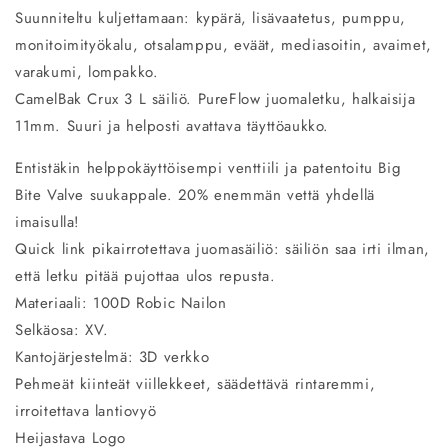
Suunniteltu kuljettamaan: kypärä, lisävaatetus, pumppu,
monitoimityökalu, otsalamppu, eväät, mediasoitin, avaimet,
varakumi, lompakko.
CamelBak Crux 3 L säiliö. PureFlow juomaletku, halkaisija
11mm. Suuri ja helposti avattava täyttöaukko.
Entistäkin helppokäyttöisempi venttiili ja patentoitu Big
Bite Valve suukappale. 20% enemmän vettä yhdellä
imaisulla!
Quick link pikairrotettava juomasäiliö: säiliön saa irti ilman,
että letku pitää pujottaa ulos repusta.
Materiaali: 100D Robic Nailon
Selkäosa: XV.
Kantojärjestelmä: 3D verkko
Pehmeät kiinteät viillekkeet, säädettävä rintaremmi,
irroitettava lantiovyö
Heijastava Logo