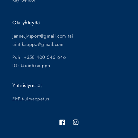
Käyttöehdot
Ota yhteyttä
janne.jvsport@gmail.com tai
uintikauppa@gmail.com
Puh. +358 400 546 646
IG: @uintikauppa
Yhteistyössä:
FitPit-uimaopetus
Facebook
Instagram