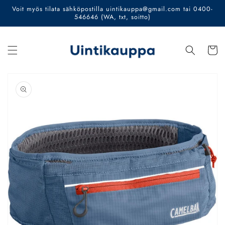
Ohita ja
Voit myös tilata sähköpostilla uintikauppa@gmail.com tai 0400-
siirry
546646 (WA, txt, soitto)
sisältöön
Ostoskor
Siirry
tuotetietoihin