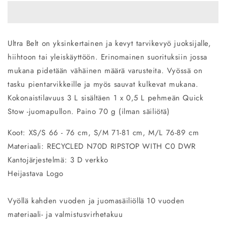
Blue
Blue
Orange
Orange
XS/S
XS/S
määrää
määrää
Ultra Belt on yksinkertainen ja kevyt tarvikevyö juoksijalle,
hiihtoon tai yleiskäyttöön. Erinomainen suorituksiin jossa
mukana pidetään vähäinen määrä varusteita. Vyössä on
tasku pientarvikkeille ja myös sauvat kulkevat mukana.
Kokonaistilavuus 3 L sisältäen 1 x 0,5 L pehmeän Quick
Stow -juomapullon. Paino 70 g (ilman säiliötä)
Koot: XS/S 66 - 76 cm, S/M 71-81 cm, M/L 76-89 cm
Materiaali: RECYCLED N70D RIPSTOP WITH C0 DWR
Kantojärjestelmä: 3 D verkko
Heijastava Logo
Vyöllä kahden vuoden ja juomasäiliöllä 10 vuoden
materiaali- ja valmistusvirhetakuu