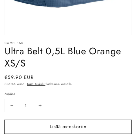
Avaa
aineisto
CAMELBAK
1
Ultra Belt 0,5L Blue Orange
modaalisessa
ikkunassa
XS/S
Normaalihinta
€59.90 EUR
Sisältää veron.
Toimituskulut
lasketaan kassalla.
Määrä
Vähennä
Lisää
tuotteen
tuotteen
Ultra
Ultra
Lisää ostoskoriin
Belt
Belt
0,5L
0,5L