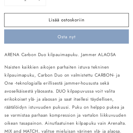
Vähennä
Lisää
tuotteen
tuotteen
W
W
Lisää ostoskoriin
Carbon
Carbon
DUO
DUO
JAMMER
JAMMER
Osta nyt
sin
sin
määrää
määrää
ARENA Carbon Duo kilpauimapuku. Jammer ALAOSA
Naisten kaikkien aikojen parhaiten istuva tekninen
kilpauimapuku, Carbon Duo on valmistettu CARBON- ja
One -teknologialla erillisestä jammer-housusta sekä
avoselkäisestä yläosasta. DUO kilpapuvussa voit valita
erikokoiset ylä- ja alaosan ja saat itsellesi täydellisen,
räätälöidyn istuvuuden pukuusi. Puku on helppo pukea ja
se varmistaa parhaan kompression ja vartalon liikkuvuuden
oikean tasapainon. Ainutlaatuinen kilpapuku vain Arenalta.
MIX and MATCH, valitse mieluisan värinen ylä- ja alaosa.