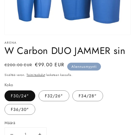
Avaa
aineisto
ARENA
1
W Carbon DUO JAMMER sin
modaalisessa
ikkunassa
Normaalihinta
Myyntihinta
€99.00 EUR
€200.00 EUR
Alennusmyynti
Sisältää veron.
Toimituskulut
lasketaan kassalla.
Koko
F30/24"
F32/26"
F34/28"
F36/30"
Määrä