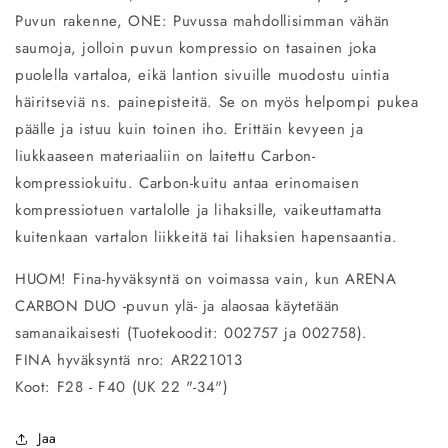
Puvun rakenne, ONE: Puvussa mahdollisimman vähän
saumoja, jolloin puvun kompressio on tasainen joka
puolella vartaloa, eikä lantion sivuille muodostu uintia
häiritseviä ns. painepisteitä. Se on myös helpompi pukea
päälle ja istuu kuin toinen iho. Erittäin kevyeen ja
liukkaaseen materiaaliin on laitettu Carbon-
kompressiokuitu. Carbon-kuitu antaa erinomaisen
kompressiotuen vartalolle ja lihaksille, vaikeuttamatta
kuitenkaan vartalon liikkeitä tai lihaksien hapensaantia.
HUOM! Fina-hyväksyntä on voimassa vain, kun ARENA
CARBON DUO -puvun ylä- ja alaosaa käytetään
samanaikaisesti (Tuotekoodit: 002757 ja 002758).
FINA hyväksyntä nro: AR221013
Koot: F28 - F40 (UK 22 "-34")
Jaa